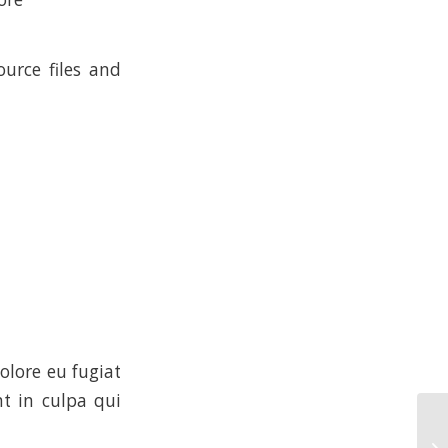
urce files and
dolore eu fugiat
nt in culpa qui
A 