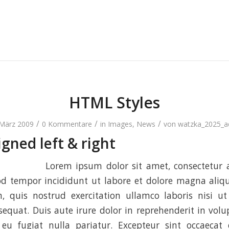
HTML Styles
/
/
/
 März 2009
0 Kommentare
in
Images
,
News
von
watzka_2025_
gned left & right
Lorem ipsum dolor sit amet, consectetur ad
d tempor incididunt ut labore et dolore magna aliq
 quis nostrud exercitation ullamco laboris nisi ut
uat. Duis aute irure dolor in reprehenderit in volup
 eu fugiat nulla pariatur. Excepteur sint occaecat