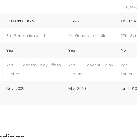
Table 
IPHONE 3GS
IPAD
IPOD 
3rd Generation build
1st Generation build
27th Gen
Yes
Yes
No
Yes – doesnt play flash
Yes – doesnt play
Yes – 
content
content
content
Nov. 2009
Mai. 2010
Jun. 2010