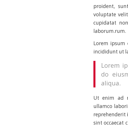
proident, sun
voluptate veli
cupidatat non
laborum.rum.
Lorem ipsum d
incididunt ut 
Lorem ip
do eius
aliqua.
Ut enim ad m
ullamco labori
reprehenderit i
sint occaecat 