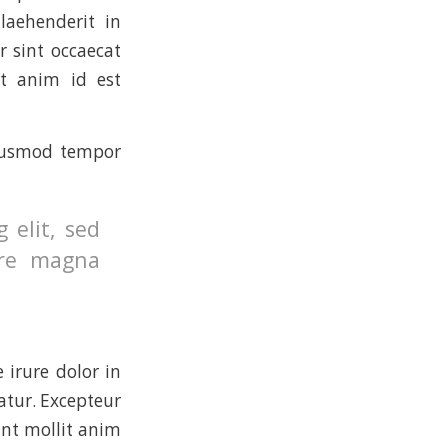
laehenderit in
r sint occaecat
it anim id est
eiusmod tempor
 elit, sed
ore magna
 irure dolor in
iatur. Excepteur
unt mollit anim